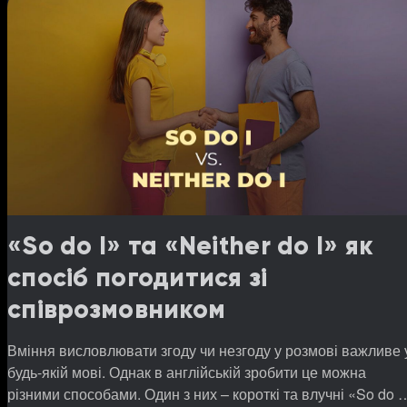
«So do I» та «Neither do I» як
спосіб погодитися зі
співрозмовником
Вміння висловлювати згоду чи незгоду у розмові важливе 
будь-якій мові. Однак в англійській зробити це можна
різними способами. Один з них – короткі та влучні «So do I