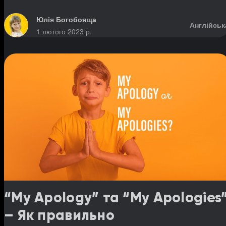
та «Neither do I».
Юлія Богобояща
Англійськ
1 лютого 2023 р.
“My Apology” та “My Apologies
– Як правильно