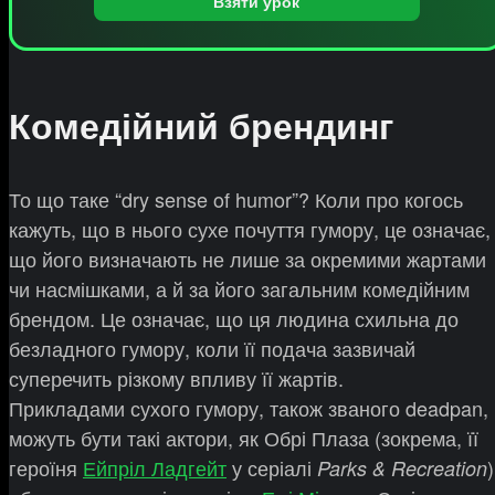
Взяти урок
Комедійний брендинг
То що таке “dry sense of humor”? Коли про когось
кажуть, що в нього сухе почуття гумору, це означає,
що його визначають не лише за окремими жартами
чи насмішками, а й за його загальним комедійним
брендом. Це означає, що ця людина схильна до
безладного гумору, коли її подача зазвичай
суперечить різкому впливу її жартів.
Прикладами сухого гумору, також званого deadpan,
можуть бути такі актори, як Обрі Плаза (зокрема, її
героїня
Ейпріл Ладгейт
у серіалі
)
Parks & Recreation