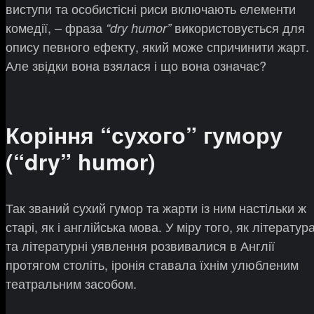
виступи та особистісні риси включають елементи
комедії, – фраза
використовується для
“dry humor”
опису певного ефекту, який може спричинити жарт.
Але звідки вона взялася і що вона означає?
Коріння “сухого” гумору
(“dry” humor)
Так званий сухий гумор та жарти із ним настільки ж
старі, як і англійська мова. У міру того, як літератур
та літературні уявлення розвивалися в Англії
протягом століть, іронія ставала їхнім улюбленим
театральним засобом.