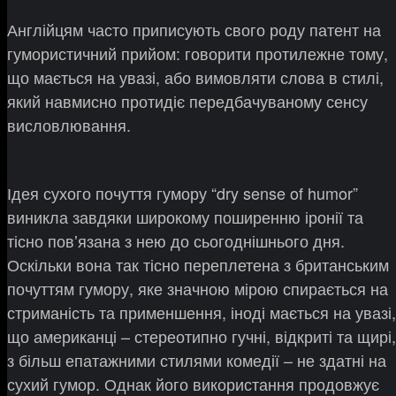
Англійцям часто приписують свого роду патент на
гумористичний прийом: говорити протилежне тому,
що мається на увазі, або вимовляти слова в стилі,
який навмисно протидіє передбачуваному сенсу
висловлювання.
Ідея сухого почуття гумору “dry sense of humor”
виникла завдяки широкому поширенню іронії та
тісно повʼязана з нею до сьогоднішнього дня.
Оскільки вона так тісно переплетена з британським
почуттям гумору, яке значною мірою спирається на
стриманість та применшення, іноді мається на увазі,
що американці – стереотипно гучні, відкриті та щирі,
з більш епатажними стилями комедії – не здатні на
сухий гумор. Однак його використання продовжує