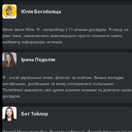
Юлія Богобояща
Мене звати Юля. Я - копірайтер з 11-річним досвідом. Я пишу на
різні теми, намагаючись максимально просто пояснити навіть
найважчу інформацію читачеві.
Ірина Подоляк
Я - носій української мови, філолог за освітою. Вільно володію
англійською, російською та можу спілкуватися польською.
Полюбляю виражати свої думки різними мовами та ділитися своїм
досвідом.
Бет Тейлор
Привіт! Мене звати Бет. Я родом з Франції. Я носій французької та