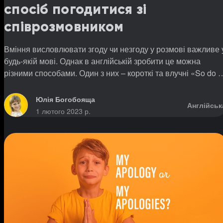
спосіб погодитися зі
співрозмовником
Вміння висловлювати згоду чи незгоду у розмові важливе 
будь-якій мові. Однак в англійській зробити це можна
різними способами. Один з них – короткі та влучні «So do I
та «Neither do I».
Юлія Богобояща
Англійськ
1 лютого 2023 р.