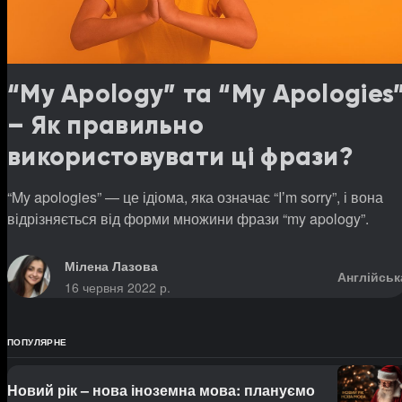
“My Apology” та “My Apologies
– Як правильно
використовувати ці фрази?
“My apologies” — це ідіома, яка означає “Iʼm sorry”, і вона
відрізняється від форми множини фрази “my apology”.
Мілена Лазова
Англійськ
16 червня 2022 р.
ПОПУЛЯРНЕ
Новий рік – нова іноземна мова: плануємо