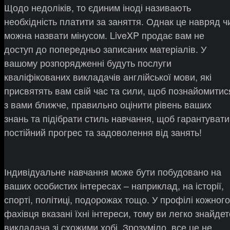
Щодо недоліків, то єдиним іноді називають
необхідність платити за заняття. Однак це навряд ч
можна назвати мінусом. LiveXP продає вам не
доступ до попередньо записаних матеріалів. У
вашому розпорядженні будуть послуги
кваліфікованих викладачів англійської мови, які
присвятять вам свій час та сили, щоб познайомитис
з вами ближче, правильно оцінити рівень ваших
знань та підібрати стиль навчання, щоб гарантувати
постійний прогрес та задоволення від занять!
Індивідуальне навчання може бути побудовано на
ваших особистих інтересах – наприклад, на історії,
спорті, політиці, подорожах тощо. У профілі кожного
фахівця вказані їхні інтереси, тому ви легко знайдет
викладача зі схожими хобі. Зрозуміло, все це не