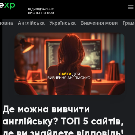
ІНДИВІДУАЛЬНЕ
ВИВЧЕННЯ МОВ
ловна
Англійська
Українська
Вивчення мови
Грам
Де можна вивчити
англійську? ТОП 5 сайтів,
де ви знайдете відповідь!