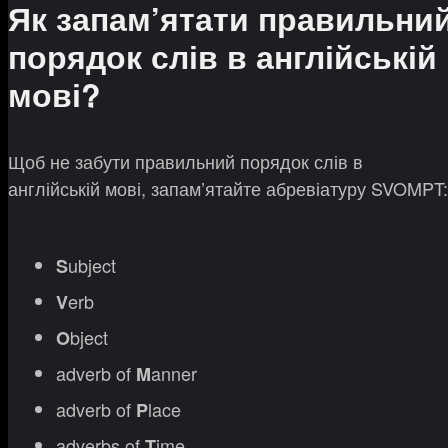
Як запам’ятати правильни
порядок слів в англійській
мові?
Щоб не забути правильний порядок слів в
англійській мові, запам’ятайте абревіатуру SVOMPT:
ubject
S
erb
V
bject
O
adverb of
anner
M
adverb of
lace
P
adverbs of
ime
T