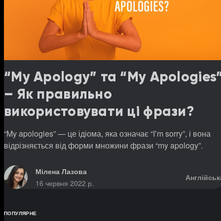
“My Apology” та “My Apologies
– Як правильно
використовувати ці фрази?
“My apologies” — це ідіома, яка означає “Iʼm sorry”, і вона
відрізняється від форми множини фрази “my apology”.
Мілена Лазова
Англійськ
16 червня 2022 р.
ПОПУЛЯРНЕ