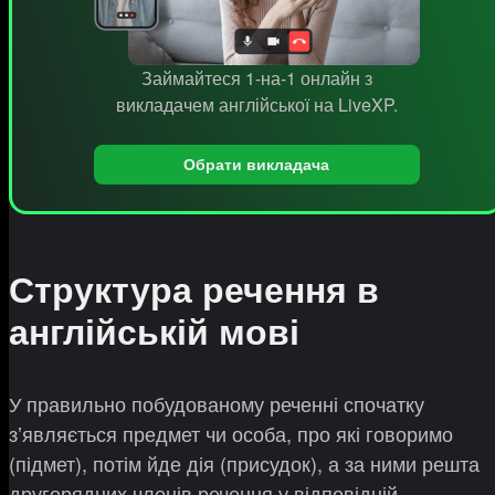
Займайтеся 1-на-1 онлайн з
викладачем англійської на LiveXP.
Обрати викладача
Структура речення в
англійській мові
У правильно побудованому реченні спочатку
зʼявляється предмет чи особа, про які говоримо
(підмет), потім йде дія (присудок), а за ними решта
другорядних членів речення у відповідній