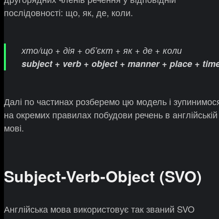
послідовності: що, як, де, коли.
хто/що + дія + об’єкт + як + де + коли
subject + verb + object + manner + place + tim
Далі по частинах розберемо цю модель і зупинимос
на окремих правилах побудови речень в англійській
мові.
Subject-Verb-Object (SVO)
Англійська мова використовує так званий SVO