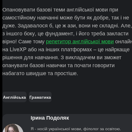
Опановувати базові теми англійської мови при
самостійному навчанні може бути як добре, так і не
дуже. Задавалося б, це ж ази, вони не складні. Але,
з іншого боку, це фундамент, і його треба закласти
вірно! Саме тому
репетитор англійської мови
онлай
на LiveXP або на інших платформах – це найркаще
рішення для навчання. З викладачем ви зможет
опанувати базові навички та почати говорити
набагато швидше та простіше.
Англійська
Граматика
Ірина Подоляк
Я - носій української мови, філолог за освітою.