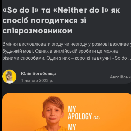
«So do I» та «Neither do I» як
спосіб погодитися зі
співрозмовником
Вміння висловлювати згоду чи незгоду у розмові важливе 
будь-якій мові. Однак в англійській зробити це можна
різними способами. Один з них – короткі та влучні «So do I
та «Neither do I».
Юлія Богобояща
Англійськ
1 лютого 2023 р.