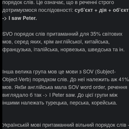
порядок слів. Це означає, що в реченні строго
дотримуємося послідовності:
суб’єкт + дія + об’єкт
-> I saw Peter.
SVO порядок слів притаманний для 35% світових
мов, серед яких, крім англійської, китайська,
французька, італійська, норвезька, шведська та ін.
Інша велика група мов це мови з SOV (Subject-
Object-Verb) порядком слів. До неї належить аж 41%
мов. Якби англійська мала SOV word order, речення
виглядало б так -> I Peter saw. До цієї групи між
іншими належать турецька, перська, корейська.
Українській мові притаманний вільний порядок слів 