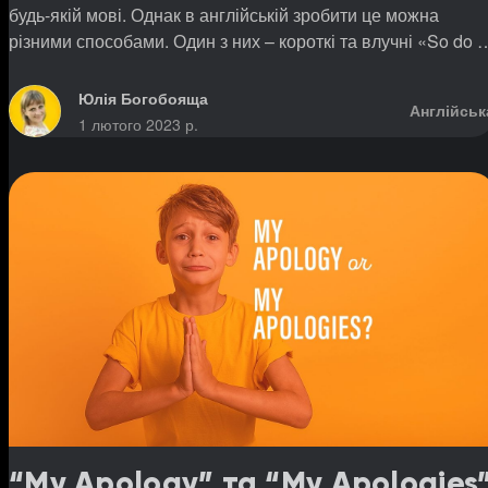
будь-якій мові. Однак в англійській зробити це можна
різними способами. Один з них – короткі та влучні «So do I
та «Neither do I».
Юлія Богобояща
Англійськ
1 лютого 2023 р.
“My Apology” та “My Apologies