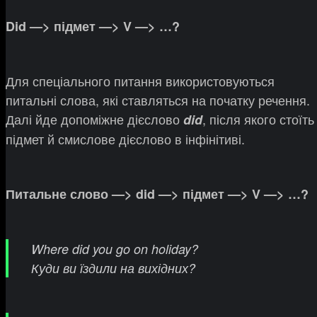
Did —> підмет —> V —> …?
Для спеціального питання використовуються
питальні слова, які ставляться на початку речення.
Далі йде допоміжне дієслово
, після якого стоїть
did
підмет й смислове дієслово в інфінітиві.
Питальне слово —> did —> підмет —> V —> …?
Where did you go on holiday?
Куди ви їздили на вихідних?