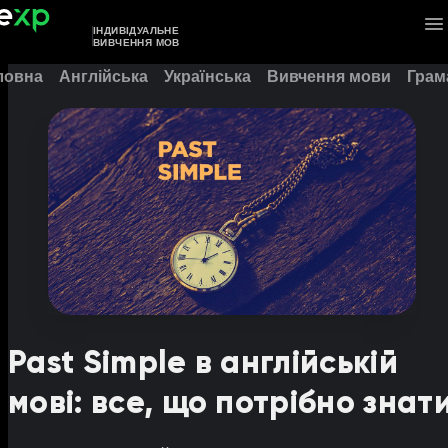
ІНДИВІДУАЛЬНЕ
ВИВЧЕННЯ МОВ
ловна
Англійська
Українська
Вивчення мови
Грам
Past Simple в англійській
мові: все, що потрібно знат