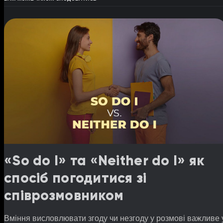
«So do I» та «Neither do I» як
спосіб погодитися зі
співрозмовником
Вміння висловлювати згоду чи незгоду у розмові важливе 