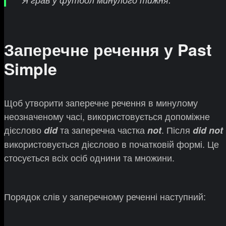
Заперечне речення у Past
Simple
Щоб утворити заперечне речення в минулому
неозначеному часі, використовується допоміжне
дієслово
та заперечна частка
. Після
did
not
did not
використовується дієслово в початковій формі. Це
стосується всіх осіб однини та множини.
Порядок слів у заперечному реченні наступний: