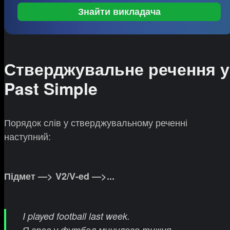
Знайти викладача
Стверджувальне речення у
Past Simple
Порядок слів у стверджувальному реченні
наступний:
Підмет —> V2/V-ed —>...
I played football last week.
Я грав у футбол минулого тижня.