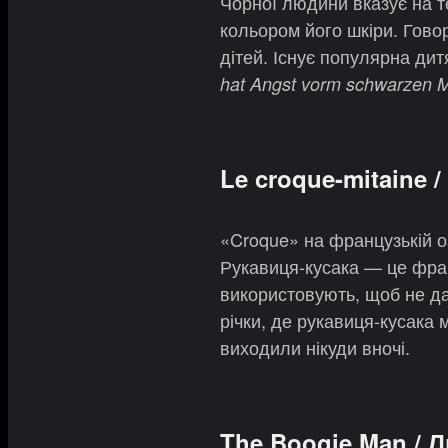
Чорної людини вказує на те
кольором його шкіри. Говор
дітей. Існує популярна дит
hat Angst vorm schwarzen 
Le croque-mitaine 
«Croque» на французькій оз
Рукавиця-кусака — це фран
використовують, щоб не дат
річки, де рукавиця-кусака 
виходили нікуди вночі.
The Boogie Man / 