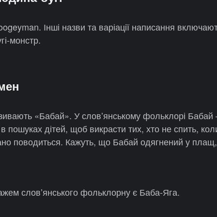
oogeyman. Інші назви та варіації написання включаю
гі-монстр.
мен
зивають «Бабай». У словʼянському фольклорі Бабай –
в пошуках дітей, щоб викрасти тих, хто не спить, ко
огано поводиться. Кажуть, що Бабай одягнений у плащ,
жем словʼянського фольклорну є Баба-Яга.