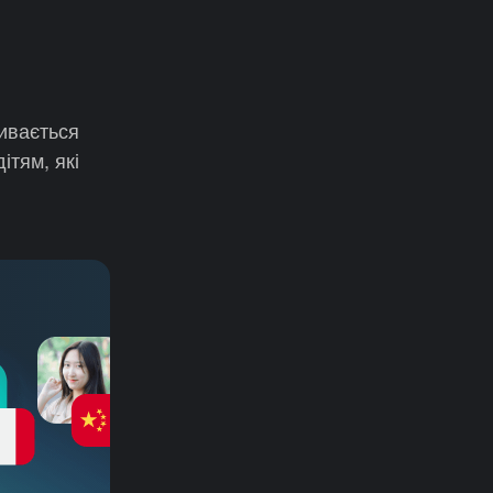
живається
ітям, які