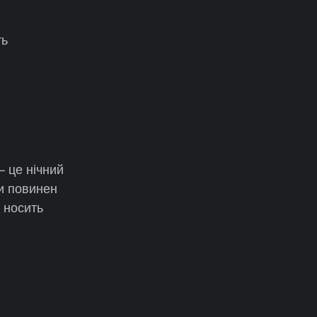
ть
 це нічний
ли повинен
 носить