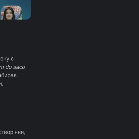
мену є
m do saco
абирає
и.
створіння,