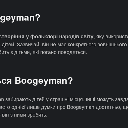
ogeyman?
, яку викорис
створіння у фольклорі народів світу
ітей. Зазвичай, він не має конкретного зовнішнього 
бить з дітьми, які погано поводяться.
ься Boogeyman?
n забирають дітей у страшні місця. Інші можуть завд
. Часто однієї лише думки про Boogeyman достатньо, 
 він з ними зробить.