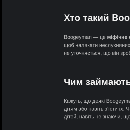
Хто такий Bo
Boogeyman — це
міфічне 
щоб налякати неслухняних д
не уточняється, що він зро
Чим займают
Кажуть, що деякі Boogeyma
дітям або навіть зʼїсти їх
дітей, навіть не знаючи, що