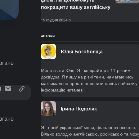
покращити вашу англійську
19 грудня 2024 р.
АВТОРИ
Юлія Богобояща
погано
Мене звати Юля. Я - копірайтер з 11-річним
досвідом. Я пишу на різні теми, намагаючись
максимально просто пояснити навіть найважчу
інформацію читачеві.
Ірина Подоляк
погано
Я - носій української мови, філолог за освітою.
Вільно володію англійською, російською та мож