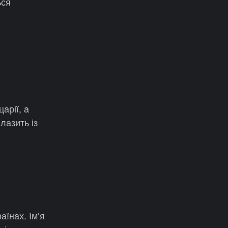
ься
арії, а
лазить із
аїнах. Ім’я