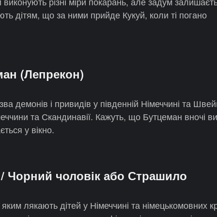
и виконують різні міри покарань, але задум залишаєт
ть дітям, що за ними прийде Кукуй, коли ті погано
ман (Лепрекон)
а демонів і привидів у південній Німеччині та Швейц
еччини та Скандинавії. Кажуть, що Бутцеман вночі ви
ється у вікно.
 / Чорний чоловік або Страшило
 яким лякають дітей у Німеччині та німецькомовних кр