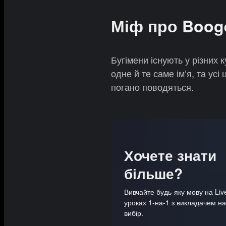
Міф про Boog
Бугімени існують у різних 
одне й те саме ім’я, та усі
погано поводяться.
Хочете знати
більше?
Вивчайте будь-яку мову на Li
уроках 1-на-1 з викладачем н
вибір.