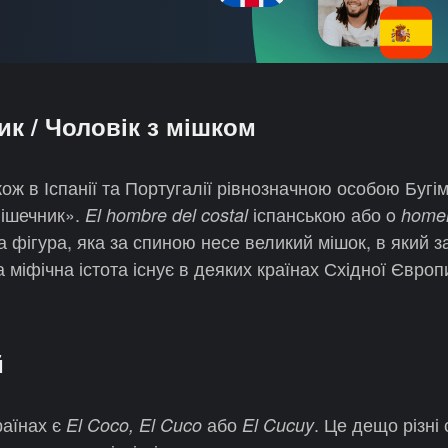
ик / Чоловік з мішком
кож в Іспанії та Португалії рівнозначною особою Бугі
ішечник».
іспанською або o
El hombre del costal
home
 фігура, яка за спиною несе великий мішок, в який з
 міфічна істота існує в деяких країнах Східної Європ
й
раїнах є
або
. Це дещо різні 
El Coco, El Cuco
El Cucuy