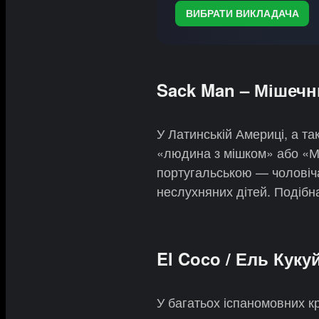
ВИБРАТИ ВИКЛАДАЧА
Sack Man – Мішечн
У Латинській Америці, а та
«людина з мішком» або «М
португальською — чоловіча
неслухняних дітей. Подібна
El Coco / Ель Куку
У багатьох іспаномовних к