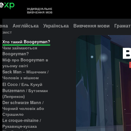
ІНДИВІДУАЛЬНЕ
ВИВЧЕННЯ МОВ
вна
Англійська
Українська
Вивчення мови
Грамат
ЗМІСТ
Хто такий Boogeyman?
Чим займаються
Boogeyman?
Міф про Boogeyman в
усьому світі
Sack Man – Мішечник /
Чоловік з мішком
El Coco / Ель Кукуй
Butzemann / Бутземан
(Лепрекон)
Der schwarze Mann /
Чорний чоловік або
Страшило
Le croque-mitaine /
Рукавиця-кусака