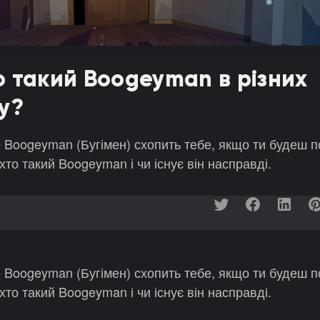
о такий Boogeyman в різних
ту?
що Boogeyman (Бугімен) схопить тебе, якщо ти будеш 
то такий Boogeyman і чи існує він насправді.
що Boogeyman (Бугімен) схопить тебе, якщо ти будеш 
то такий Boogeyman і чи існує він насправді.