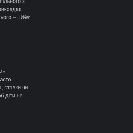
пільного з
 викрадає
ього – «
Wer
и».
часто
, ставки чи
б діти не