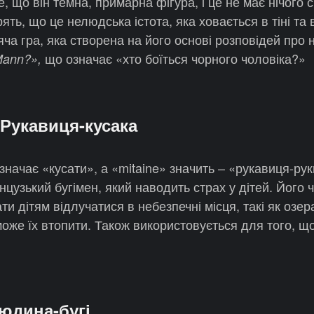
, що він темна, примарна фігура, і це не має нічого с
ять, що це нелюдська істота, яка ховається в тіні та
яча гра, яка створена на його основі розповідей про н
що означає «хто боїться чорного чоловіка?»
Mann?»,
/ Рукавиця-кусака
начає «кусати», а «mitaine» значить – «рукавиця-рук
цузький бугімен, який наводить страх у дітей. Його 
и дітям відлучатися в небезпечні місця, такі як озера
може їх втопити. Також використовується для того, що
Людина-бугі