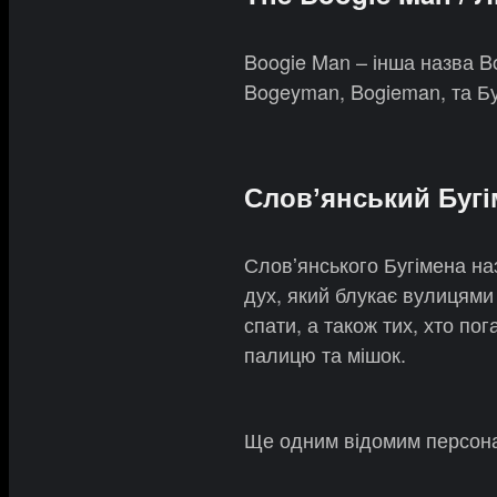
Boogie Man – інша назва B
Bogeyman, Bogieman, та Бу
Словʼянський Бугі
Словʼянського Бугімена на
дух, який блукає вулицями 
спати, а також тих, хто п
палицю та мішок.
Ще одним відомим персона