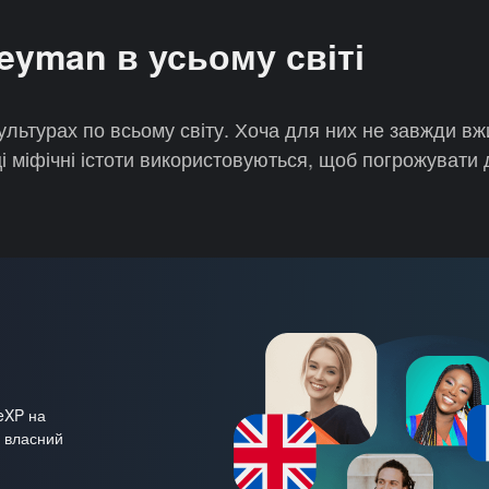
eyman в усьому світі
культурах по всьому світу. Хоча для них не завжди в
 ці міфічні істоти використовуються, щоб погрожувати д
veXP на
а власний