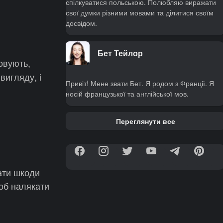
спілкуватися польською. Полюбляю виражати
свої думки різними мовами та ділитися своїм
досвідом.
Бет Тейлор
товують,
вигляду, і
Привіт! Мене звати Бет. Я родом з Франції. Я
носій французької та англійської мов.
Переглянути все
ати шкоди
щоб налякати