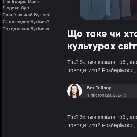
The Boogie Man /
Людина-бугі
Словʼянський Бугімен
Як виглядає Бугімен?
Походження Бугімена
Що таке чи хт
культурах сві
Твої батьки казали тобі, 
поводитися? Розберімося, х
Бет Тейлор
4 листопада 2024 р.
Твої батьки казали тобі, 
поводитися? Розберімося, х