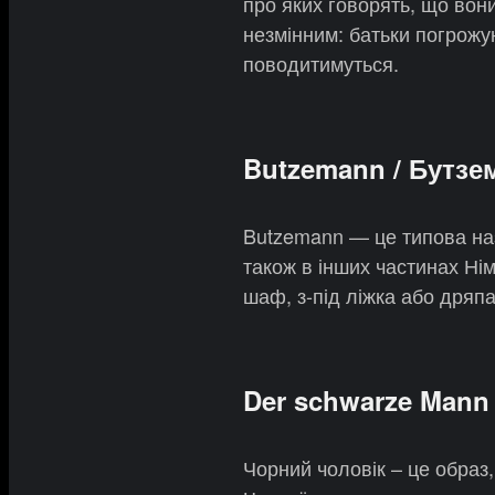
про яких говорять, що вон
незмінним: батьки погрожую
поводитимуться.
Butzemann / Бутзе
Butzemann — це типова назв
також в інших частинах Нім
шаф, з-під ліжка або дряпа
Der schwarze Mann
Чорний чоловік – це образ,