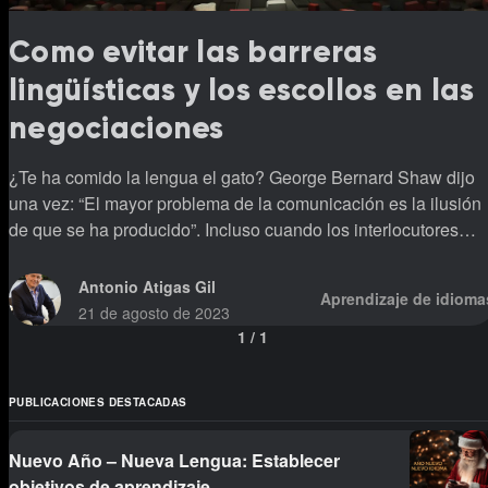
Como evitar las barreras
lingüísticas y los escollos en las
negociaciones
¿Te ha comido la lengua el gato? George Bernard Shaw dijo
una vez: “El mayor problema de la comunicación es la ilusión
de que se ha producido”. Incluso cuando los interlocutores
comparten la misma lengua materna, pueden surgir
malentendidos o dificultades, con costosas consecuencias. El
Antonio Atigas Gil
Aprendizaje de idioma
lenguaje puede significar cosas distintas y expresar ideas
21 de agosto de 2023
diferentes para personas distintas. Esto puede ser aún más
1
/
1
difícil si quienes emprenden la negociación no comparten la
lengua materna, como ocurre en la
PUBLICACIONES DESTACADAS
Nuevo Año – Nueva Lengua: Establecer
objetivos de aprendizaje