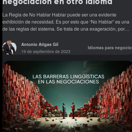
negociación en otro idioma
La Regla de No Hablar Hablar puede ser una evidente
exhibición de necesidad. Es por esto que “No Hablar” es una
de las reglas del sistema. Se trata de una exageración, por
supuesto, pero hemos incluido esta regla para evidenciar una
realidad: A menudo, hablar y mostrar necesidad van de la
Antonio Atigas Gil
Idiomas para negocio
mano. Lo que la regla realmente está diciendo es: “hable
19 de septiembre de 2023
menos”. Algunos negociadores, quizás los menos preparados,
necesitan asegurarse que sus voces son escuchadas. Quiere
y necesitan que la gente sepa que