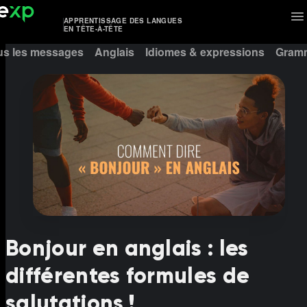
APPRENTISSAGE DES LANGUES
EN TÊTE-À-TÊTE
us les messages
Anglais
Idiomes & expressions
Gramm
Bonjour en anglais : les
différentes formules de
salutations !