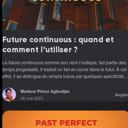
Future continuous : quand et
comment l’utiliser ?
Le future continuous comme son nom l’indique, fait partie des
temps progressifs. Il traduit un fait en cours dans le futur. À cet
effet, il se distingue du simple future par quelques spécificités.
Dans quel contexte l’usage du futur progressif est-t-il
approprié ? Quelles sont les règles grammaticales requises
Marlene Prince Agbodjan
Anglai
pour sa formation ? Quand utiliser le future continuous ? De
26 mai 2023
façon générale, l’utilisation du futur continu implique 2
conditions essentielles : * La certitude de la réalisation de l’