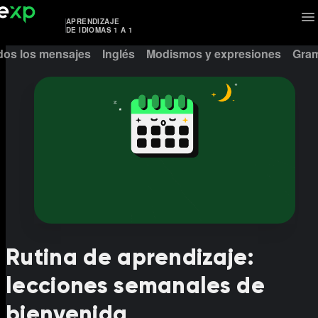
APRENDIZAJE
DE IDIOMAS 1 A 1
dos los mensajes
Inglés
Modismos y expresiones
Gram
Rutina de aprendizaje:
lecciones semanales de
bienvenida