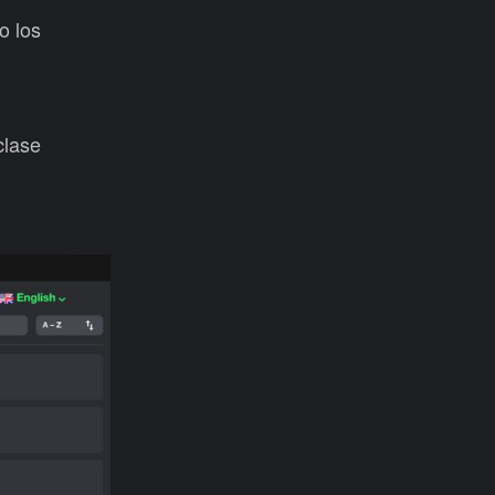
o los
clase