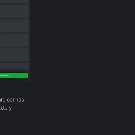
te con las
xto y