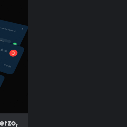
erzo,