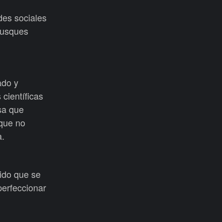
des sociales
 busques
ado y
 científicas
sa que
nque no
a.
nido que se
perfeccionar