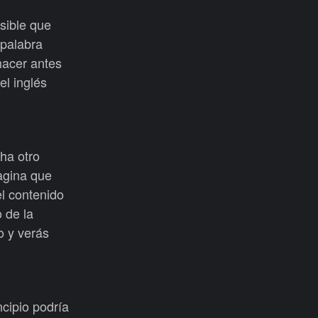
sible que
 palabra
hacer antes
el inglés
ha otro
agina que
el contenido
 de la
o y verás
ncipio podría