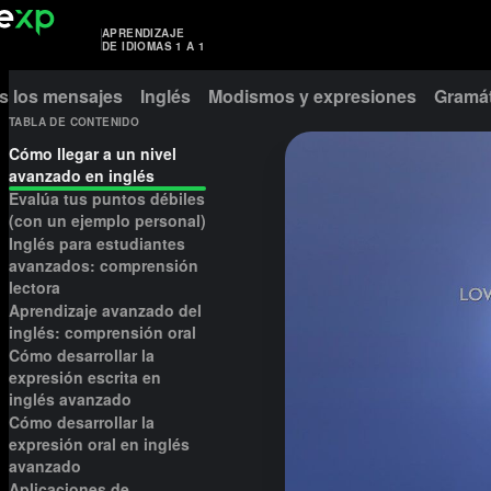
APRENDIZAJE
DE IDIOMAS 1 A 1
s los mensajes
Inglés
Modismos y expresiones
Gramát
TABLA DE CONTENIDO
Cómo llegar a un nivel
avanzado en inglés
Evalúa tus puntos débiles
(con un ejemplo personal)
Inglés para estudiantes
avanzados: comprensión
lectora
Aprendizaje avanzado del
inglés: comprensión oral
Cómo desarrollar la
expresión escrita en
inglés avanzado
Cómo desarrollar la
expresión oral en inglés
avanzado
Aplicaciones de