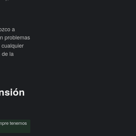
ozco a
nen problemas
 cualquier
 de la
nsión
empre tenemos