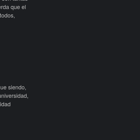
rda que el
todos,
gue siendo,
universidad,
lidad