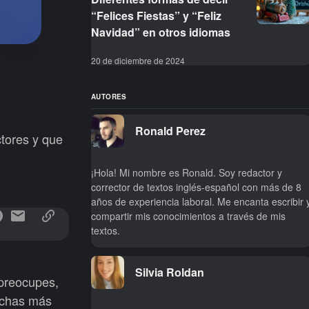
“Felices Fiestas” y “Feliz
Navidad” en otros idiomas
20 de diciembre de 2024
AUTORES
Ronald Perez
ctores y que
¡Hola! Mi nombre es Ronald. Soy redactor y
corrector de textos inglés-español con más de 8
años de experiencia laboral. Me encanta escribir 
compartir mis conocimientos a través de mis
textos.
Silvia Roldan
 preocupes,
uchas más