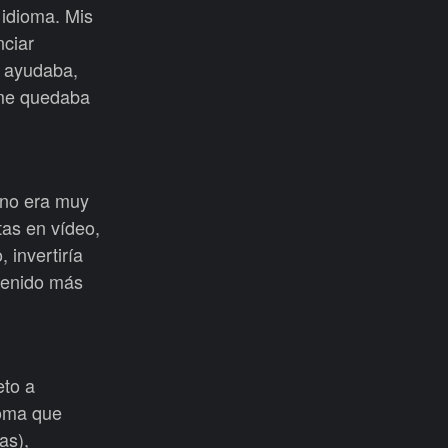
 idioma. Mis
nciar
e ayudaba,
 me quedaba
 no era muy
tas en vídeo,
 invertiría
 tenido más
eto a
ioma que
as),