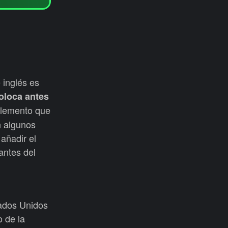
 inglés es
oloca antes
 elemento que
n algunos
añadir el
antes del
tados Unidos
o de la