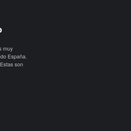
o
es muy
uido España.
 Estas son