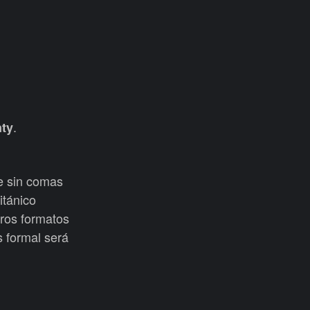
.
nty
be sin comas
itánico
tros formatos
s formal será