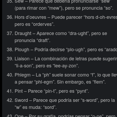
Sew – Parece que debería pronunciarse “sew”
(para rimar con “mew”), pero se pronuncia “so”.
Hors d’oeuvres – Puede parecer “hors d-oh-evres
pero es “orderves”.
Draught – Aparece como “dra-ught”, pero se
pronuncia “draft”.
Plough – Podría decirse “plo-ugh”, pero es “arado
Liaison – La combinación de letras puede sugerir
“li-a-son”, pero es “lee-ay-zon”.
Phlegm – La “ph” suele sonar como “f”, lo que lle
a pensar “phl-egm”. Sin embargo, es “flem”.
Pint – Parece “pin-t”, pero es “pynt”.
Sword – Parece que podría ser “s-word”, pero la
“w” es muda: “sord”.
One – Por su grafía, podrías pensar “o-ne”, pero