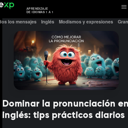
APRENDIZAJE
DE IDIOMAS 1 A 1
dos los mensajes
Inglés
Modismos y expresiones
Gram
Dominar la pronunciación e
inglés: tips prácticos diarios