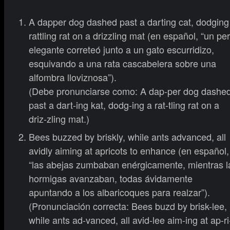
A dapper dog dashed past a darting cat, dodging
rattling rat on a drizzling mat (en español, “un pe
elegante correteó junto a un gato escurridizo,
esquivando a una rata cascabelera sobre una
alfombra lloviznosa”).
(Debe pronunciarse como: A dap-per dog dashe
past a dart-ing kat, dodg-ing a rat-tling rat on a
driz-zling mat.)
Bees buzzed by briskly, while ants advanced, all
avidly aiming at apricots to enhance (en español,
“las abejas zumbaban enérgicamente, mientras l
hormigas avanzaban, todas ávidamente
apuntando a los albaricoques para realzar”).
(Pronunciación correcta: Bees buzd by brisk-lee,
while ants ad-vanced, all avid-lee aim-ing at ap-ri