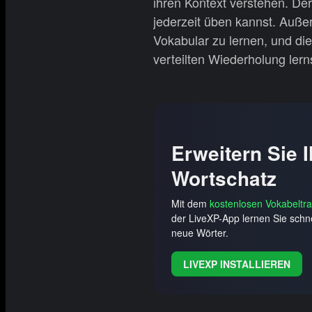
ihren Kontext verstehen. De
jederzeit üben kannst. Auße
Vokabular zu lernen, und di
verteilten Wiederholung lerns
Erweitern Sie 
Wortschatz
Mit dem
kostenlosen Vokabeltra
der LiveXP-App lernen Sie schne
neue Wörter.
LIVEXP INSTALLIEREN