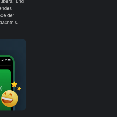
 überall und
gendes
ode der
edächtnis.