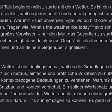
alk beginnen willst, starte mit dem Wetter. Es ist ein u
äsent ist, weil es jeden betrifft und neutral genug ist, 
eßen. Warum? Es ist universell. Egal, wo du bist oder wen
n. Fragen wie „What’s the weather like today?“ sind sim
n großes Vorwissen – nur den Mut, das Gespräch zu star
rechen zeigt, dass du aktiv am Gespräch teilnehmen möc
hemen und an deinem Gegenüber signalisiert.
Wetter ist ein Lieblingsthema, weil es die Grundlagen 
dert dich heraus, einfache und praktische Vokabeln zu nut
nd kontextbezogene Bedeutungen zu verstehen. Warum? E
atzbau und Kontext verstehst. Ein solider Wortschatz u
liche Themen wie das Wetter spricht, machen einen gro
cht nur darum, „It’s sunny“ sagen zu können. Es geht um