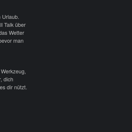
n Urlaub.
ll Talk über
 das Wetter
 bevor man
n Werkzeug,
, dich
s dir nützt.