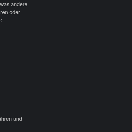
, was andere
eren oder
:
führen und