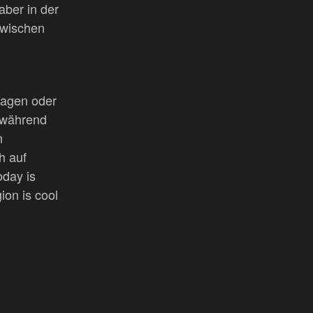
aber in der
zwischen
sagen oder
, während
n
h auf
oday is
ion is cool