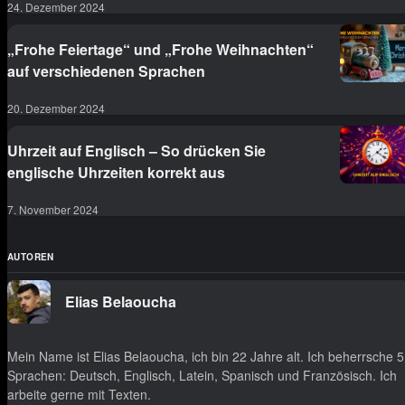
24. Dezember 2024
„Frohe Feiertage“ und „Frohe Weihnachten“
auf verschiedenen Sprachen
20. Dezember 2024
Uhrzeit auf Englisch – So drücken Sie
englische Uhrzeiten korrekt aus
7. November 2024
AUTOREN
Elias Belaoucha
Mein Name ist Elias Belaoucha, ich bin 22 Jahre alt. Ich beherrsche 5
Sprachen: Deutsch, Englisch, Latein, Spanisch und Französisch. Ich
arbeite gerne mit Texten.