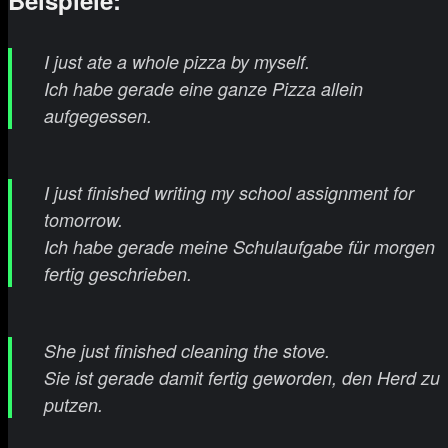
I just ate a whole pizza by myself.
Ich habe gerade eine ganze Pizza allein
aufgegessen.
I just finished writing my school assignment for
tomorrow.
Ich habe gerade meine Schulaufgabe für morgen
fertig geschrieben.
She just finished cleaning the stove.
Sie ist gerade damit fertig geworden, den Herd zu
putzen.