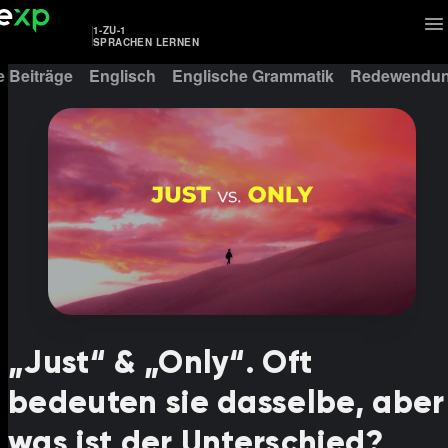
1-ZU-1
SPRACHEN LERNEN
e Beiträge
Englisch
Englische Grammatik
Redewendun
„Just“ & „Only“. Oft
bedeuten sie dasselbe, aber
was ist der Unterschied?