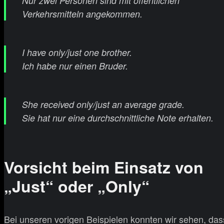
Nur zwei Personen sind mit öffentlichen
Verkehrsmitteln angekommen.
I have only/just one brother.
Ich habe nur einen Bruder.
She received only/just an average grade.
Sie hat nur eine durchschnittliche Note erhalten.
Vorsicht beim Einsatz von
„Just“ oder „Only“
Bei unseren vorigen Beispielen konnten wir sehen, das