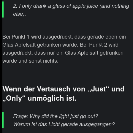
2. I only drank a glass of apple juice (and nothing
else).
Bei Punkt 1 wird ausgedrückt, dass gerade eben ein
Glas Apfelsaft getrunken wurde. Bei Punkt 2 wird
ausgedrückt, dass nur ein Glas Apfelsaft getrunken
wurde und sonst nichts.
Wenn der Vertausch von „Just“ und
„Only“ unmöglich ist.
Frage: Why did the light just go out?
Warum ist das Licht gerade ausgegangen?