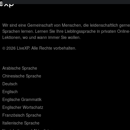
Wir sind eine Gemeinschaft von Menschen, die leidenschaftlich gerne
Sprachen lernen. Lernen Sie Ihre Lieblingssprache in privaten Online
Lektionen, wo und wann immer Sie wollen.
© 2026
LiveXP. Alle Rechte vorbehalten.
Arabische Sprache
Chinesische Sprache
Deutsch
Englisch
Englische Grammatik
Englischer Wortschatz
Französisch Sprache
Italienische Sprache