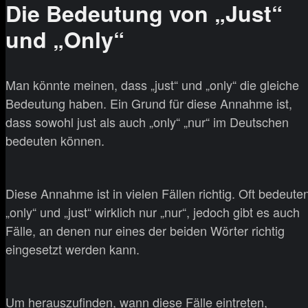
Die Bedeutung von „Just“
und „Only“
Man könnte meinen, dass „just“ und „only“ die gleiche
Bedeutung haben. Ein Grund für diese Annahme ist,
dass sowohl just als auch „only“ „nur“ im Deutschen
bedeuten können.
Diese Annahme ist in vielen Fällen richtig. Oft bedeute
„only“ und „just“ wirklich nur „nur“, jedoch gibt es auch
Fälle, an denen nur eines der beiden Wörter richtig
eingesetzt werden kann.
Um herauszufinden, wann diese Fälle eintreten,