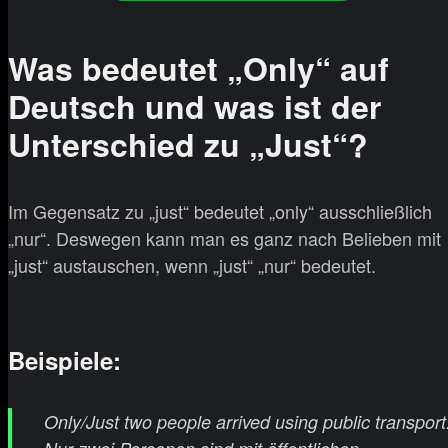
Was bedeutet „Only“ auf
Deutsch und was ist der
Unterschied zu „Just“?
Im Gegensatz zu „just“ bedeutet „only“ ausschließlich
„nur“. Deswegen kann man es ganz nach Belieben mit
„just“ austauschen, wenn „just“ „nur“ bedeutet.
Beispiele:
Only/Just two people arrived using public transport