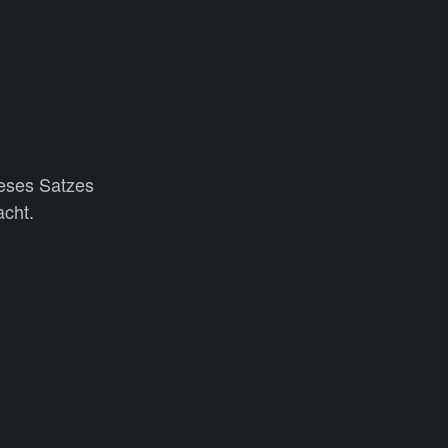
ieses Satzes
acht.