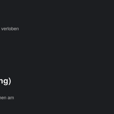
 verloben
ng)
chen am