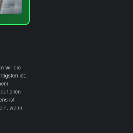
m wir die
igsten ist.
inem
auf allen
ns ist
sein, wenn