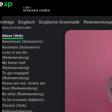
1-ZU-1
SPRACHEN LERNEN
Beiträge
Englisch
Englische Grammatik
Redewendunge
INHALTSVERZEICHNIS
Adore (Verb)
Sweetheart (Substantiv)
Soulmate (Substantiv)
Love of my life
(Redewendung)
My better half
(Redewendung)
To get engaged
(Redewendung)
Roses are red, violets are
blue (Redewendung)
Be mine (Redewendung)
To be lovesick (Adjektiv)
Cherish (Verb)
Schlussfolgerung