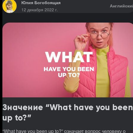
Юлия Богобоящая
Английски
12 декабря 2022 г.
Значение “What have you been
up to?”
“What have you been up to?” означает вопрос человеку о