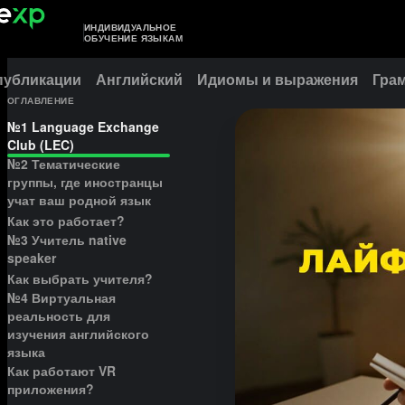
ИНДИВИДУАЛЬНОЕ
ОБУЧЕНИЕ ЯЗЫКАМ
публикации
Английский
Идиомы и выражения
Гра
ОГЛАВЛЕНИЕ
№1 Language Exchange
Club (LEC)
№2 Тематические
группы, где иностранцы
учат ваш родной язык
Как это работает?
№3 Учитель native
speaker
Как выбрать учителя?
№4 Виртуальная
реальность для
изучения английского
языка
Как работают VR
приложения?