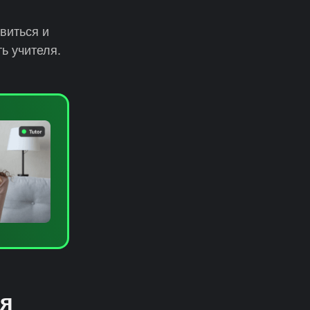
виться и
ь учителя.
ия