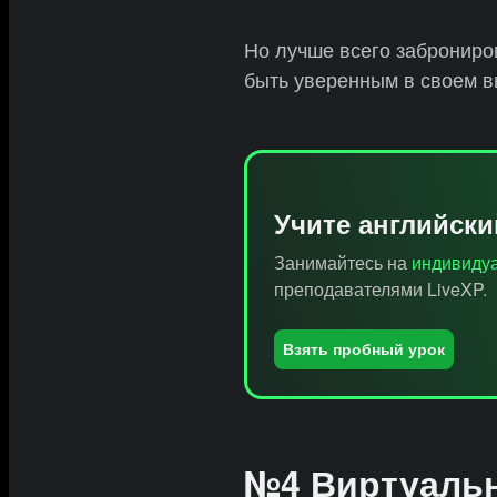
Но лучше всего заброниров
быть уверенным в своем в
Учите английск
Занимайтесь на
индивидуа
преподавателями LiveXP.
Взять пробный урок
№4 Виртуальн