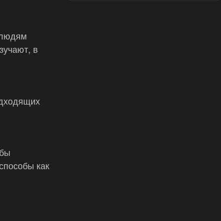
 людям
зучают, в
одходящих
убы
способы как