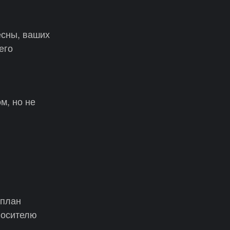
есны, ваших
его
м, но не
 план
носителю