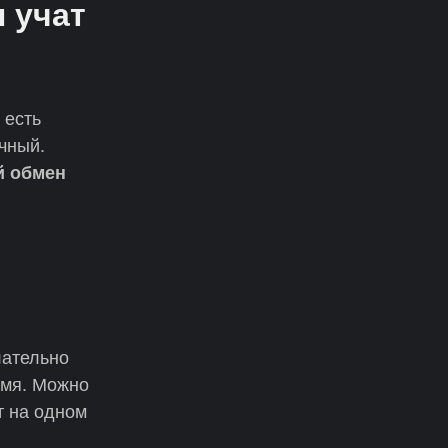
 учат
 есть
чный.
й обмен
лательно
емя. Можно
т на одном