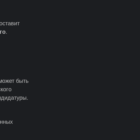
составит
.
го
может быть
кого
ндидатуры.
енных