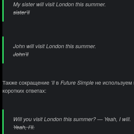
My sister will visit London this summer.
sister’ll
John will visit London this summer.
John’ll
Также сокращение
в
не используем 
‘ll
Future Simple
коротких ответах:
Will you visit London this summer? — Yeah, I will.
Yeah, I’ll.