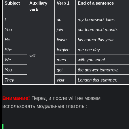
Subject
Auxiliary 
Verb 1
End of a sentence 
verb
I
do
my homework later.
You
join
our team next month.
He
finish
his career this year.
She
forgive
me one day.
will
We 
meet
with you soon!
You
get
the answer tomorrow.
They
visit 
London this summer.
Перед и после will не можем
Внимание!
использовать модальные глаголы: