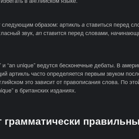
избегать в английском языке.
т следующим образом: артикль
ставиться перед сл
а
гласный звук,
ставится перед словами, начинающ
an
e” и “an unique” ведутся бесконечные дебаты. В амер
ий артикль часто определяется первым звуком пос
глийском это зависит от правописания слова. По это
ique” в британских изданиях.
т грамматически правильн