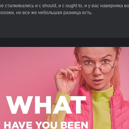
 сталкивались и с should, и с ought to, и у вас наверняка в
охожи, но все же небольшая разница есть.