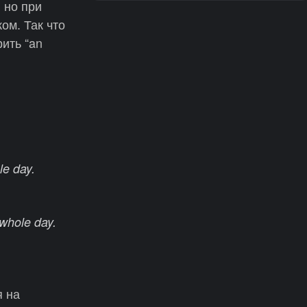
, но при
ом. Так что
рить “an
le day.
 whole day.
я на