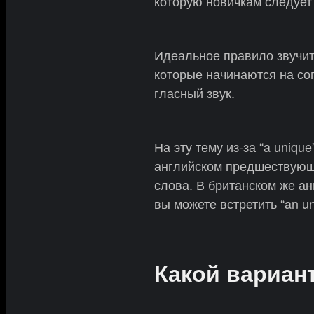
которую новичкам следует 
Идеальное правило звучи
которые начинаются на со
гласный звук.
На эту тему из-за “a uniqu
английском предшествующ
слова. В британском же ан
вы можете встретить “an un
Какой вариан