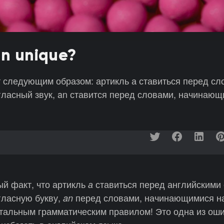
an unique?
 следующим образом: артикль а ставиться перед сл
гласный звук, an ставится перед словами, начинающ
й факт, что артикль
ставиться перед английскими
а
гласную букву,
перед словами, начинающимися на
an
тальным грамматическим правилом! Это одна из оши