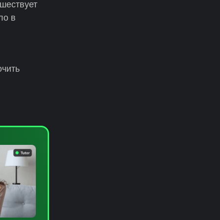
шествует
ло в
очить