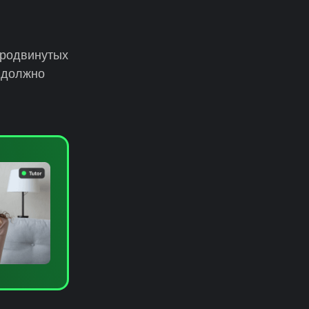
продвинутых
е должно