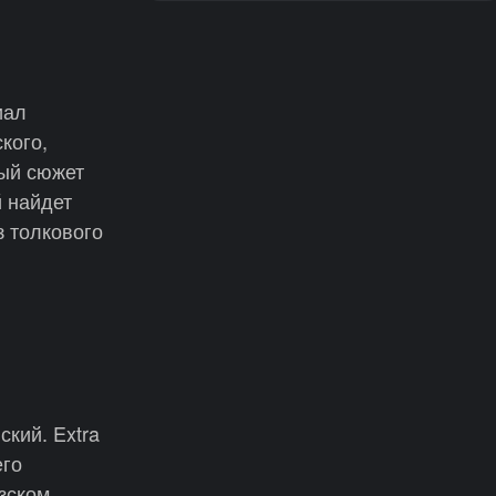
иал
кого,
ный сюжет
й найдет
з толкового
кий. Extra
его
зском,