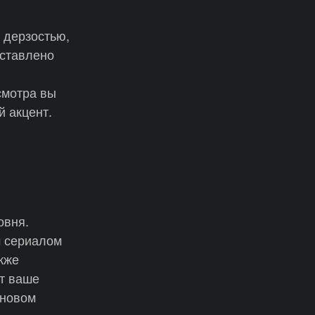
 дерзостью,
дставлено
смотра вы
й акцент.
овня.
м сериалом
кже
ют ваше
 новом