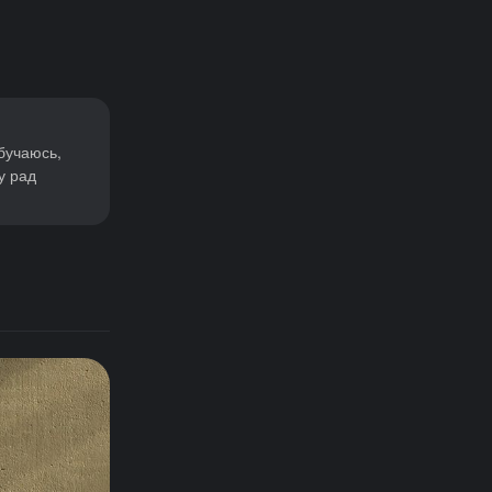
бучаюсь,
у рад