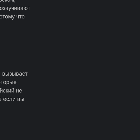
 озвучивают
отому что
е вызывает
оторые
йский не
е если вы