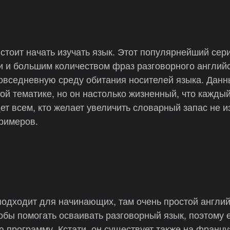
 стоит начать изучать язык. Этот популярнейший сер
 и большим количеством фраз разговорного английс
повседневную среду обитания носителей языка. Дан
ой тематике, но он настолько жизненный, что кажды
ет всем, кто желает увеличить словарный запас не и
примеров.
одходит для начинающих, там очень простой английс
обы помогать осваивать разговорный язык, поэтому 
 программу. Кстати, он существует также на францу