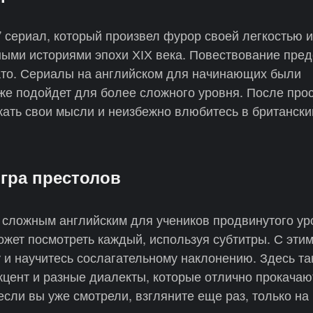
 сериал, который произвел фурор своей легкостью и
ыми историями эпохи ХІХ века. Повествование пре
ато. Сериалы на английском для начинающих были
же подойдет для более сложного уровня. После про
жать свои мысли и неизбежно влюбитесь в британски
Игра престолов
сложным английским для учеников продвинутого ур
ожет посмотреть каждый, используя субтитры. С эти
у и научитесь сослагательному наклонению. Здесь та
акцент и разные диалекты, которые отлично прокача
если вы уже смотрели, взгляните еще раз, только на