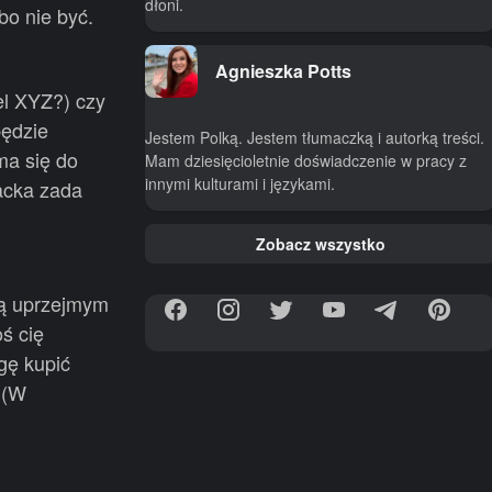
dłoni.
bo nie być.
Agnieszka Potts
el XYZ?) czy
będzie
Jestem Polką. Jestem tłumaczką i autorką treści.
ma się do
Mam dziesięcioletnie doświadczenie w pracy z
innymi kulturami i językami.
acka zada
Zobacz wszystko
ią uprzejmym
ś cię
gę kupić
 (W