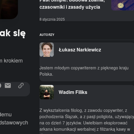
czasowniki i zasady użycia
8 stycznia 2025
ak się
AUTORZY
Łukasz Narkiewicz
m krokiem
Jestem młodym copywriterem z pięknego kraju
Polska.
Wadim Filiks
Z wykształcenia filolog, z zawodu copywriter, z
żdemu
pochodzenia Ślązak, a z pasji poliglota, używając
podstawowych
na co dzień 7 języków. Uwielbiam eksplorować
arkana komunikacji werbalnej z filiżanką kawy w