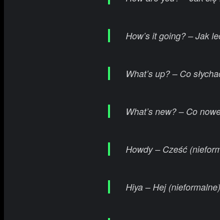
How’s it going? – Jak le
What’s up? – Co słycha
What’s new? – Co now
Howdy – Cześć (nieform
Hiya – Hej (nieformalne