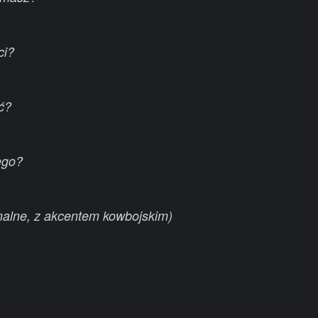
ci?
ć?
ego?
alne, z akcentem kowbojskim)
)