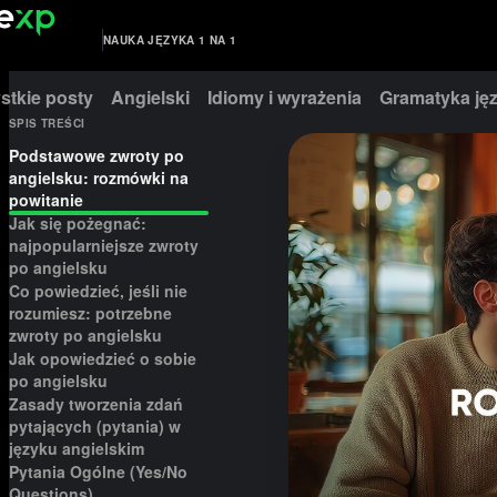
NAUKA JĘZYKA 1 NA 1
stkie posty
Angielski
Idiomy i wyrażenia
Gramatyka jęz
SPIS TREŚCI
Podstawowe zwroty po
angielsku: rozmówki na
powitanie
Jak się pożegnać:
najpopularniejsze zwroty
po angielsku
Co powiedzieć, jeśli nie
rozumiesz: potrzebne
zwroty po angielsku
Jak opowiedzieć o sobie
po angielsku
Zasady tworzenia zdań
pytających (pytania) w
języku angielskim
Pytania Ogólne (Yes/No
Questions)