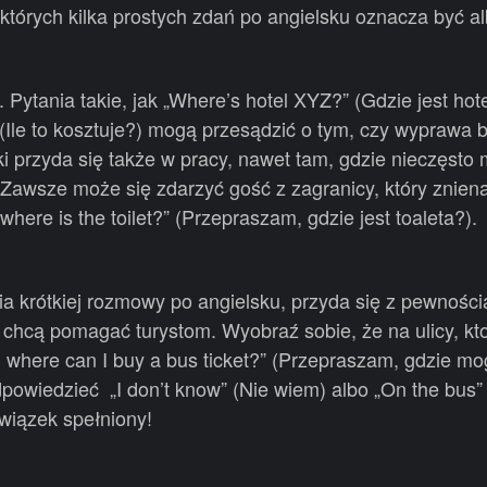
 których kilka prostych zdań po angielsku oznacza być al
Pytania takie, jak „Where’s hotel XYZ?” (Gdzie jest hot
(Ile to kosztuje?) mogą przesądzić o tym, czy wyprawa 
 przyda się także w pracy, nawet tam, gdzie nieczęsto 
Zawsze może się zdarzyć gość z zagranicy, który znien
here is the toilet?” (Przepraszam, gdzie jest toaleta?).
a krótkiej rozmowy po angielsku, przyda się z pewnośc
chcą pomagać turystom. Wyobraź sobie, że na ulicy, kto
, where can I buy a bus ticket?” (Przepraszam, gdzie mo
dpowiedzieć „I don’t know” (Nie wiem) albo „On the bus”
owiązek spełniony!