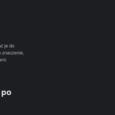
ć je do
h znaczenie,
ami.
 po