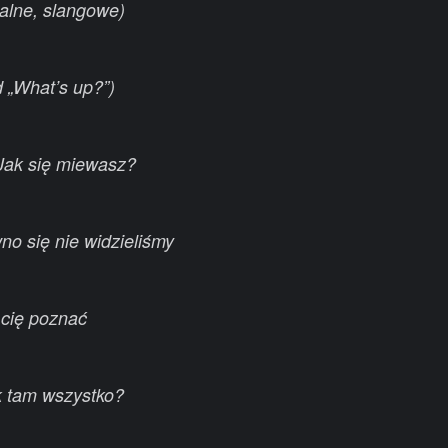
alne, slangowe)
 „What’s up?”)
Jak się miewasz?
o się nie widzieliśmy
 cię poznać
k tam wszystko?