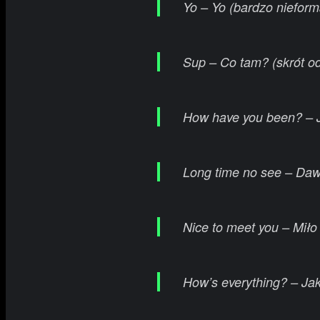
Yo – Yo (bardzo nieform
Sup – Co tam? (skrót od
How have you been? – 
Long time no see – Dawn
Nice to meet you – Miło
How’s everything? – Ja