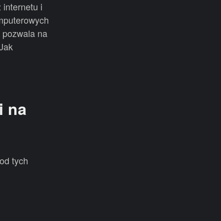
internetu i
omputerowych
w pozwala na
(Jak
i na
od tych