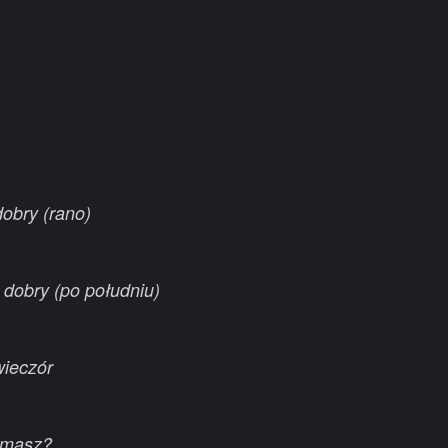
obry (rano)
 dobry (po południu)
wieczór
 masz?