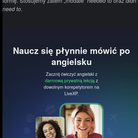
formę. Stosujemy zatem „modale”
to oraz
needed
didn’
.
need to
Naucz się płynnie mówić po
angielsku
Zacznij ćwiczyć angielski z
darmową prywatną lekcją
z
dowolnym korepetytorem na
LiveXP.