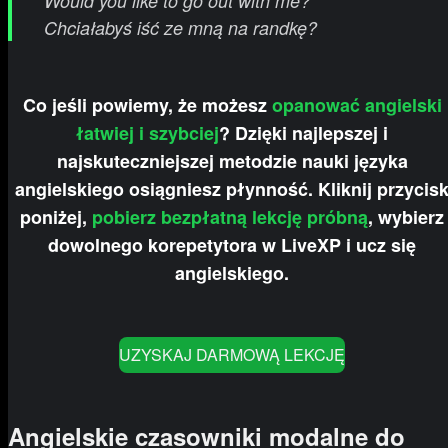
Would you like to go out with me?
Chciałabyś iść ze mną na randkę?
Co jeśli powiemy, że możesz
opanować angielski
łatwiej i szybciej
? Dzięki najlepszej i
najskuteczniejszej metodzie nauki języka
angielskiego osiągniesz płynność. Kliknij przycis
poniżej,
pobierz bezpłatną lekcję próbną
, wybierz
dowolnego korepetytora w LiveXP i ucz się
angielskiego.
UZYSKAJ DARMOWĄ LEKCJĘ
Angielskie czasowniki modalne do