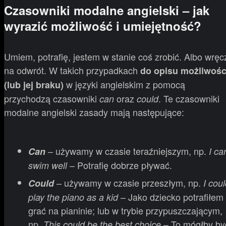
Czasowniki modalne angielski – jak
wyrazić możliwość i umiejętność?
Umiem, potrafię, jestem w stanie coś zrobić. Albo wręc
na odwrót. W takich przypadkach
do opisu możliwośc
w języki angielskim z pomocą
(lub jej braku)
przychodzą czasowniki
oraz
. Te czasowniki
can
could
modalne angielski zasady mają następujące:
– używamy w czasie teraźniejszym, np.
Can
I ca
– Potrafię dobrze pływać.
swim well
– używamy w czasie przeszłym, np.
Could
I cou
– Jako dziecko potrafiłem
play the piano as a kid
grać na pianinie; lub w trybie przypuszczającym,
np.
– To mógłby by
This could be the best choice