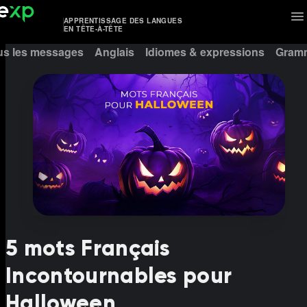
APPRENTISSAGE DES LANGUES
EN TÊTE-À-TÊTE
us les messages
Anglais
Idiomes & expressions
Gramm
5 mots Français
Incontournables pour
Halloween