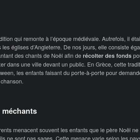
ition qui remonte à l’époque médiévale. Autrefois, il étai
 les églises d’Angleterre. De nos jours, elle consiste ég
antant des chants de Noël afin de
po
récolter des fonds
er dans une ville devant un public. En Grèce, cette tradi
oween, les enfants faisant du porte-à-porte pour demand
 chanson.
s méchants
rents menacent souvent les enfants que le père Noël ne 
ils ne sont pas sages. Cette menace varie selon les pay