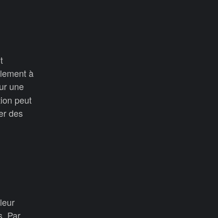
t
alement à
ur une
tion peut
er des
leur
s. Par