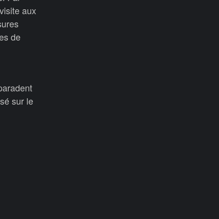
visite aux
sures
ies de
paradent
sé sur le