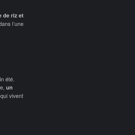
 de riz et
dans l’une
n été.
re,
un
qui vivent