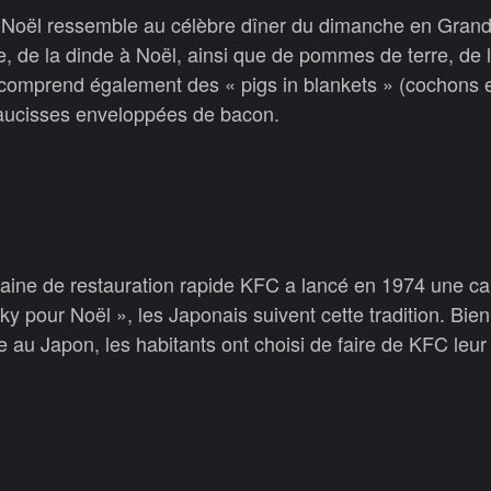
 de Noël ressemble au célèbre dîner du dimanche en Gran
e, de la dinde à Noël, ainsi que de pommes de terre, de l
l comprend également des « pigs in blankets » (cochons 
saucisses enveloppées de bacon.
caine de restauration rapide KFC a lancé en 1974 une 
ucky pour Noël », les Japonais suivent cette tradition. Bie
le au Japon, les habitants ont choisi de faire de KFC leu