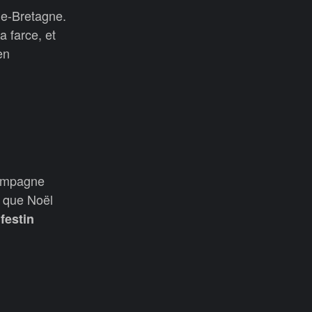
de-Bretagne.
a farce, et
en
campagne
n que Noël
r
festin