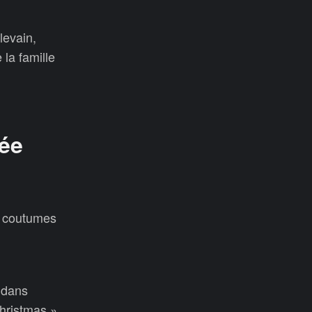
levain,
la famille
née
et coutumes
 dans
Christmas »