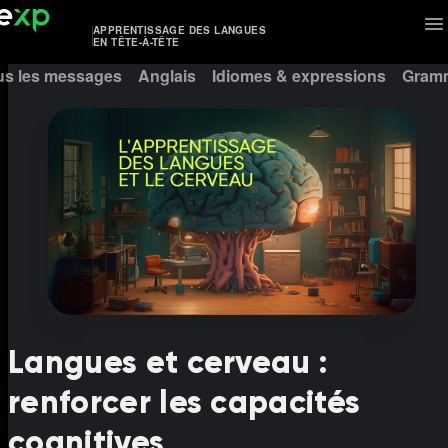
APPRENTISSAGE DES LANGUES
EN TÊTE-À-TÊTE
us les messages
Anglais
Idiomes & expressions
Gramm
Langues et cerveau :
renforcer les capacités
cognitives