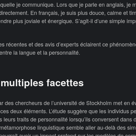
aquelle je communique. Lors que je parle en anglais, je 
irectement. En français, je suis plus douce, calme et tim
dre plus joviale et énergique. S’agit-il d’une simple imp
s récentes et des avis d’experts éclairent ce phénomène
entre la langue et la personnalité.
multiples facettes
 des chercheurs de l’université de Stockholm met en é
re ces deux éléments. L’étude suggère que les individus p
eurs traits de personnalité lorsqu’ils conversent dans d
étamorphose linguistique semble aller au-delà des sim
 pourrait avoir un impact profond sur les modèles de co