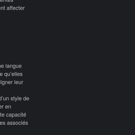
nt affecter
ne langue
e qu’elles
igner leur
d’un style de
er en
tte capacité
les associés