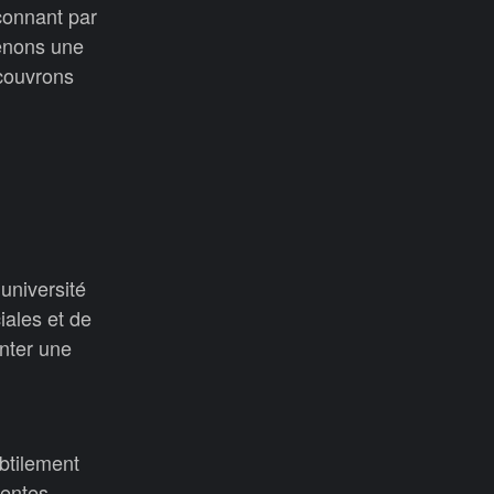
açonnant par
renons une
couvrons
’université
iales et de
nter une
btilement
rentes