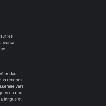
sur les
conversé
che,
véler des
nous rendons
sserelle vers
ngues ou que
la langue et