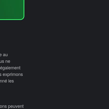
e au
ous ne
 également
us exprimons
nné les
sons peuvent