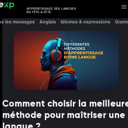
APPRENTISSAGE DES LANGUES
EN TÊTE-À-TÊTE
us les messages
Anglais
Idiomes & expressions
Gramm
Comment choisir la meilleur
méthode pour maîtriser une
langue ?