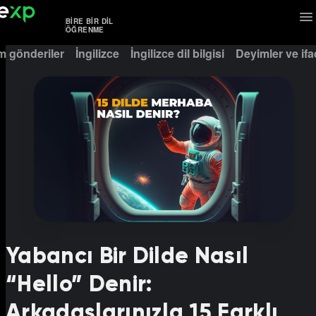
BIRE BIR DIL
ÖĞRENME
m gönderiler
İngilizce
İngilizce dil bilgisi
Deyimler ve ifa
Yabancı Bir Dilde Nasıl
“Hello” Denir:
Arkadaşlarınızla 15 Farklı