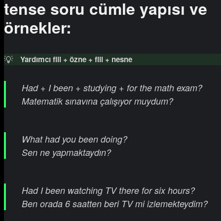
tense soru cümle yapısı ve
örnekler:
💡
Yardımcı fiil + özne + fiil + nesne
Had + I been + studying + for the math exam?
Matematik sınavına çalışıyor muydum?
What had you been doing?
Sen ne yapmaktaydın?
Had I been watching TV there for six hours?
Ben orada 6 saatten beri TV mi izlemekteydim?