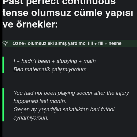
Past perfect continuous
tense olumsuz cümle yapısı
ve örnekler:
💡
Özne+ olumsuz eki almış yardımcı fiil + fiil + nesne
I + hadn’t been + studying + math
Ben matematik çalışmıyordum.
You had not been playing soccer after the injury
happened last month.
Geçen ay yaşadığın sakatlıktan beri futbol
oynamıyorsun.