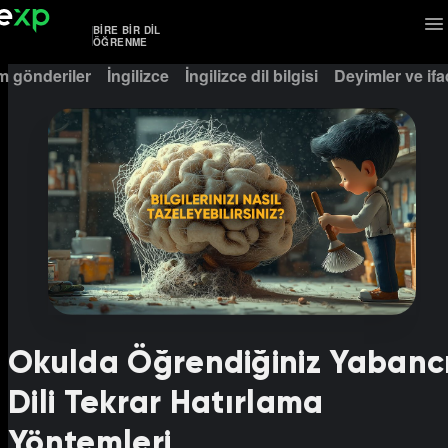
BIRE BIR DIL
ÖĞRENME
m gönderiler
İngilizce
İngilizce dil bilgisi
Deyimler ve ifa
Okulda Öğrendiğiniz Yabanc
Dili Tekrar Hatırlama
Yöntemleri