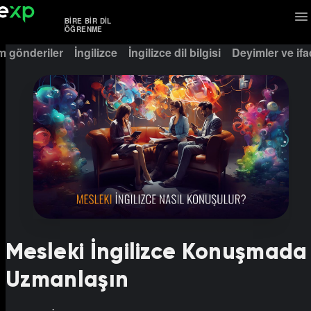
BIRE BIR DIL
ÖĞRENME
m gönderiler
İngilizce
İngilizce dil bilgisi
Deyimler ve ifa
Mesleki İngilizce Konuşmada
Uzmanlaşın