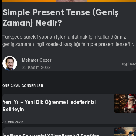
Simple Present Tense (Geniş
Zaman) Nedir?
Türkçede sürekli yapılan işleri anlatmak için kullandığımız
geniş zamanın İngilizcedeki karşılığı “simple present tense”tir.
Mehmet Gezer
İngilizc
23 Kasım 2022
ÖNE ÇIKAN GÖNDERILER
Yeni Yıl – Yeni Dil: Öğrenme Hedeflerinizi
Belirleyin
3 Ocak 2025
İngilizce Seviyenizi Yükseltecek 9 Popüler