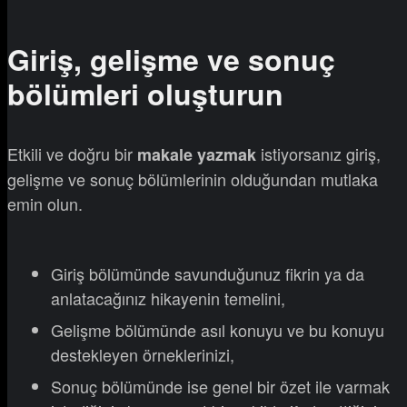
Giriş, gelişme ve sonuç
bölümleri oluşturun
Etkili ve doğru bir
istiyorsanız giriş,
makale yazmak
gelişme ve sonuç bölümlerinin olduğundan mutlaka
emin olun.
Giriş bölümünde savunduğunuz fikrin ya da
anlatacağınız hikayenin temelini,
Gelişme bölümünde asıl konuyu ve bu konuyu
destekleyen örneklerinizi,
Sonuç bölümünde ise genel bir özet ile varmak