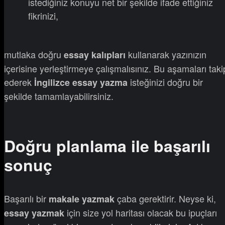
istediğiniz konuyu net bir şekilde ifade ettiğiniz
fikrinizi,
mutlaka doğru
kullanarak yazınızın
essay kalıpları
içerisine yerleştirmeye çalışmalısınız. Bu aşamaları taki
ederek
isteğinizi doğru bir
İngilizce essay yazma
şekilde tamamlayabilirsiniz.
Doğru planlama ile başarılı
sonuç
Başarılı bir
çaba gerektirir. Neyse ki,
makale yazmak
için size yol haritası olacak bu ipuçları
essay yazmak