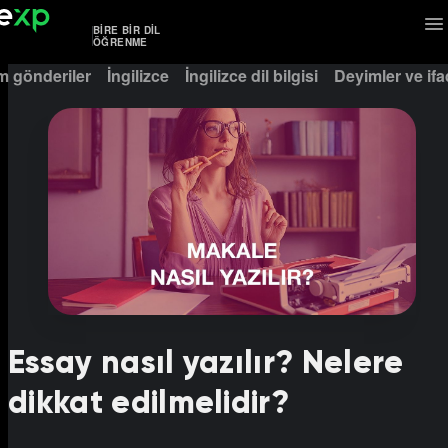
BIRE BIR DIL
ÖĞRENME
m gönderiler
İngilizce
İngilizce dil bilgisi
Deyimler ve ifa
Essay nasıl yazılır? Nelere
dikkat edilmelidir?