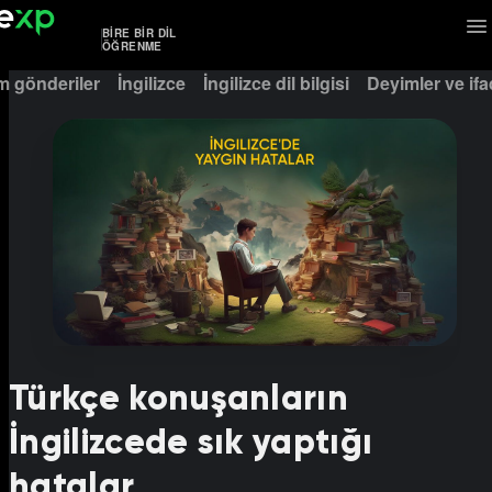
BIRE BIR DIL
ÖĞRENME
m gönderiler
İngilizce
İngilizce dil bilgisi
Deyimler ve ifa
Türkçe konuşanların
İngilizcede sık yaptığı
hatalar