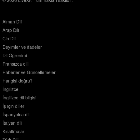
© 2026
LiveXP. Tüm hakları saklıdır.
Alman Dili
Arap Dili
Çin Dili
Deyimler ve ifadeler
Dil Öğrenimi
Fransızca dili
Haberler ve Güncellemeler
Hangisi doğru?
İngilizce
İngilizce dil bilgisi
İş için diller
İspanyolca dil
İtalyan dili
Kısaltmalar
Türk Dili