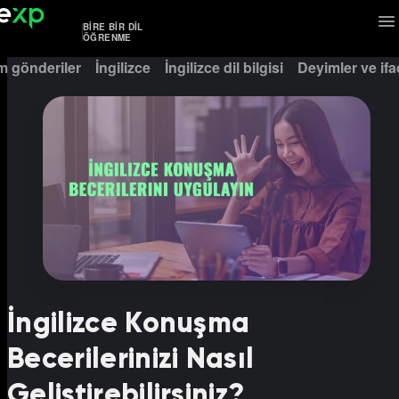
BIRE BIR DIL
ÖĞRENME
m gönderiler
İngilizce
İngilizce dil bilgisi
Deyimler ve ifa
İngilizce Konuşma
Becerilerinizi Nasıl
Geliştirebilirsiniz?