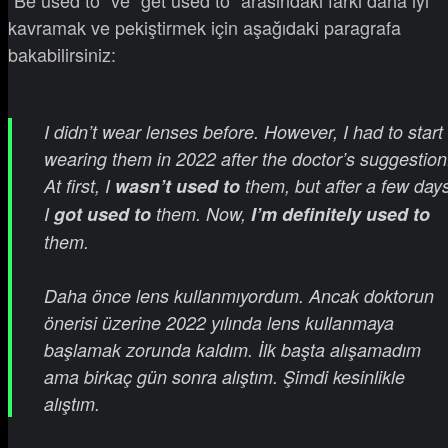
“Be used to” ve “get used to” arasındaki farkı daha iyi
kavramak ve pekiştirmek için aşağıdaki paragrafa
bakabilirsiniz:
I didn’t wear lenses before. However, I had to start
wearing them in 2022 after the doctor’s suggestion
At first, I
wasn’t used to
them, but after a few days
I
got used to
them. Now,
I’m definitely used to
them.
Daha önce lens kullanmıyordum. Ancak doktorun
önerisi üzerine 2022 yılında lens kullanmaya
başlamak zorunda kaldım. İlk başta alışamadım
ama birkaç gün sonra alıştım. Şimdi kesinlikle
alıştım.