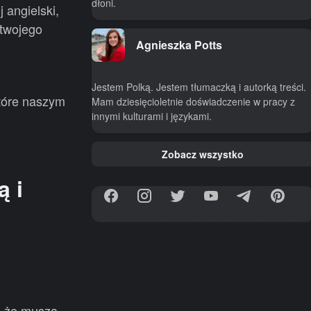
dłoni.
 angielski,
 twojego
Agnieszka Potts
Jestem Polką. Jestem tłumaczką i autorką treści.
które naszym
Mam dziesięcioletnie doświadczenie w pracy z
innymi kulturami i językami.
Zobacz wszystko
ą i
, że muszą