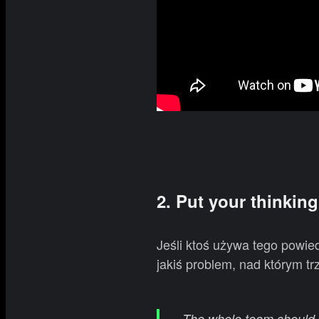
2.
Put your thinkin
Jeśli ktoś używa tego powie
jakiś problem, nad którym t
The whole team should pu