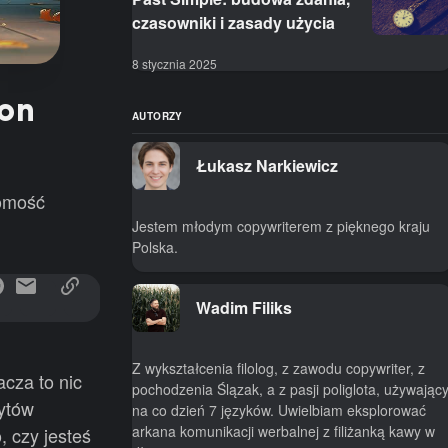
czasowniki i zasady użycia
8 stycznia 2025
zon
AUTORZY
Łukasz Narkiewicz
jomość
Jestem młodym copywriterem z pięknego kraju
Polska.
Wadim Filiks
Z wykształcenia filolog, z zawodu copywriter, z
cza to nic
pochodzenia Ślązak, a z pasji poliglota, używając
zytów
na co dzień 7 języków. Uwielbiam eksplorować
arkana komunikacji werbalnej z filiżanką kawy w
, czy jesteś