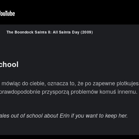
The Boondock Saints II: All Saints Day (2009)
school
u mówiąc do ciebie, oznacza to, że po zapewne plotkujes
óre prawdopodobnie przysporzą problemów komuś innemu.
ales out of school about Erin if you want to keep her.