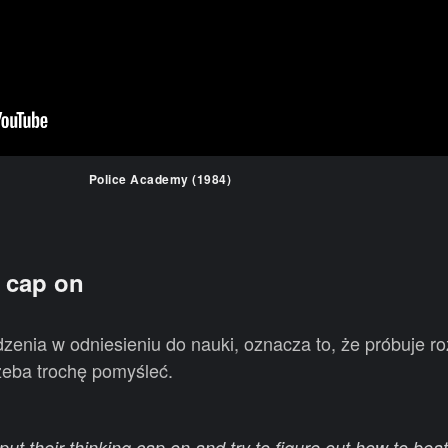
Police Academy (1984)
g cap on
dzenia w odniesieniu do nauki, oznacza to, że próbuje r
rzeba trochę pomyśleć.
t their thinking cap on and try to figure out how to beat