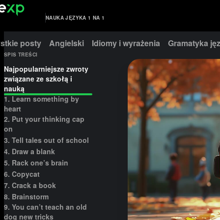
NAUKA JĘZYKA 1 NA 1
stkie posty
Angielski
Idiomy i wyrażenia
Gramatyka jęz
SPIS TREŚCI
Najpopularniejsze zwroty
związane ze szkołą i
nauką
1. Learn something by
heart
2. Put your thinking cap
on
3. Tell tales out of school
4. Draw a blank
5. Rack one’s brain
6. Copycat
7. Crack a book
8. Brainstorm
9. You can’t teach an old
dog new tricks