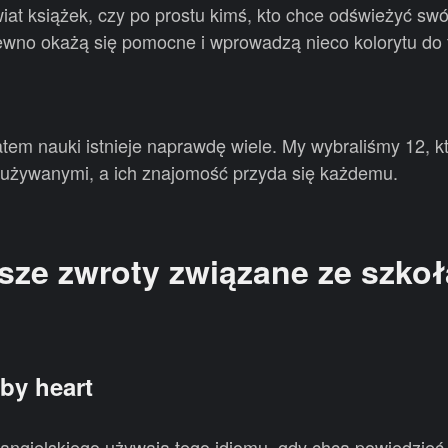
at książek, czy po prostu kimś, kto chce odświeżyć swój
wno okażą się pomocne i wprowadzą nieco kolorytu do
tem nauki istnieje naprawdę wiele. My wybraliśmy 12, 
j używanymi, a ich znajomość przyda się każdemu.
sze zwroty związane ze szkoł
by heart
angielskiego używają tego idiomu, gdy chcą powiedzieć