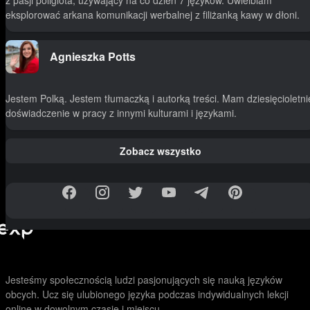
z pasji poliglota, używający na co dzień 7 języków. Uwielbiam
eksplorować arkana komunikacji werbalnej z filiżanką kawy w dłoni.
Agnieszka Potts
Jestem Polką. Jestem tłumaczką i autorką treści. Mam dziesięcioletni
doświadczenie w pracy z innymi kulturami i językami.
Zobacz wszystko
Jesteśmy społecznością ludzi pasjonujących się nauką języków
obcych. Ucz się ulubionego języka podczas indywidualnych lekcji
online w dowolnym czasie i miejscu.