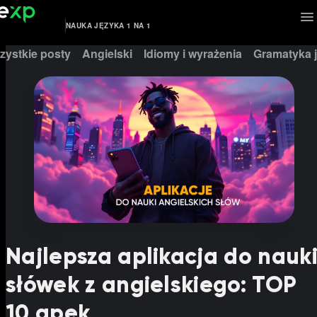
NAUKA JĘZYKA 1 NA 1
zystkie posty
Angielski
Idiomy i wyrażenia
Gramatyka j
Najlepsza aplikacja do nauk
słówek z angielskiego: TOP
10 apek