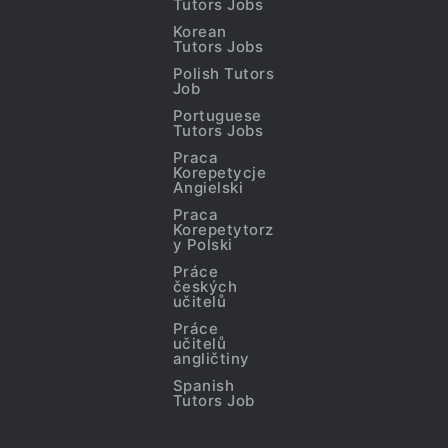
Tutors Jobs
Korean
Tutors Jobs
Polish Tutors
Job
Portuguese
Tutors Jobs
Praca
Korepetycje
Angielski
Praca
Korepetytorz
y Polski
Práce
českých
učitelů
Práce
učitelů
angličtiny
Spanish
Tutors Job