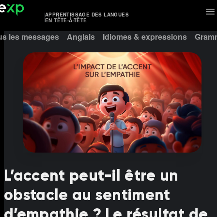
APPRENTISSAGE DES LANGUES
EN TÊTE-À-TÊTE
us les messages
Anglais
Idiomes & expressions
Gramm
L’accent peut-il être un
obstacle au sentiment
d’empathie ? Le résultat de